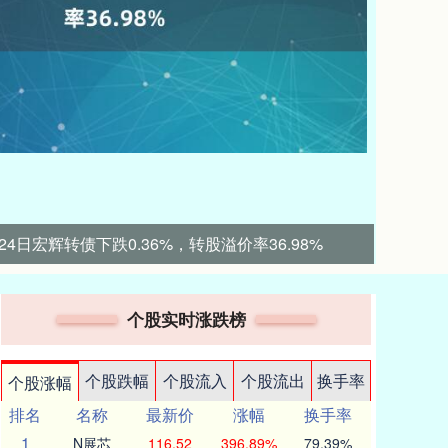
24日宏辉转债下跌0.36%，转股溢价率36.98%
个股实时涨跌榜
个股跌幅
个股流入
个股流出
换手率
个股涨幅
排名
名称
最新价
涨幅
换手率
1
N展芯
116.52
396.89%
79.39%