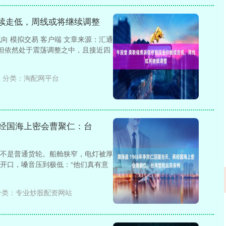
续走低，周线或将继续调整
流向 模拟交易 客户端 文章来源：汇通
弹，但依然处于震荡调整之中，且接近四
分类：
淘配网平台
蒋经国海上密会曹聚仁：台
不是普通货轮。船舱狭窄，电灯被厚
开口，嗓音压到极低：“他们真有意
分类：
专业炒股配资网站