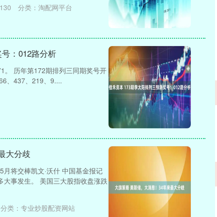
130
分类：
淘配网平台
号：012路分析
71。 历年第172期排列三同期奖号开
、437、219、9....
来最大分歧
月将交棒凯文·沃什 中国基金报记
多大事发生。 美国三大股指收盘涨跌
分类：
专业炒股配资网站